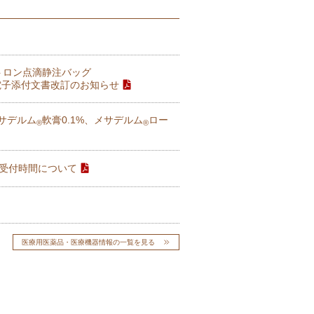
セトロン点滴静注バッグ
う電子添付文書改訂のお知らせ
メサデルム
軟膏0.1%、メサデルム
ロー
®
®
」受付時間について
医療用医薬品・医療機器情報の一覧を見る