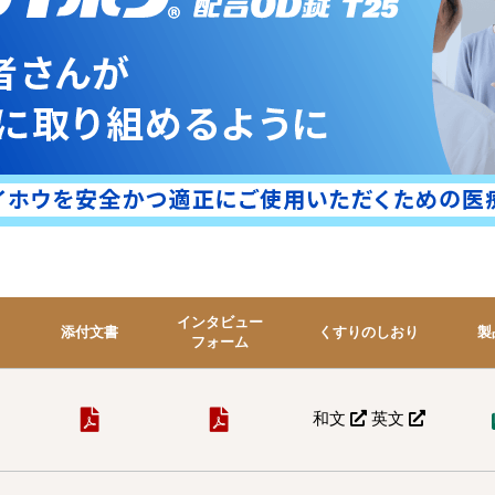
インタビュー
添付文書
くすりのしおり
製
フォーム
和文
英文