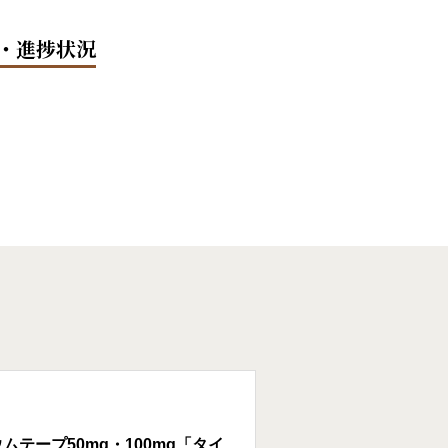
・進捗状況
テープ50mg・100mg「タイ