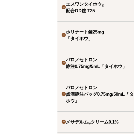
エスワンタイホウ
®
配合OD錠 T25
ホリナート錠25mg
「タイホウ」
パロノセトロン
静注0.75mg/5mL「タイホウ」
パロノセトロン
点滴静注バッグ0.75mg/50mL「
ホウ」
メサデルム
クリーム0.1%
®