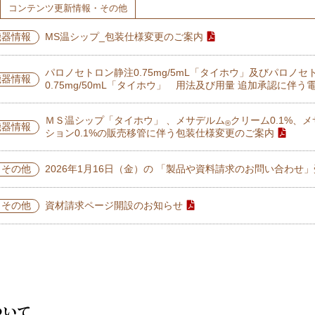
コンテンツ更新情報・その他
機器情報
MS温シップ_包装仕様変更のご案内
パロノセトロン静注0.75mg/5mL「タイホウ」及びパロノ
機器情報
0.75mg/50mL「タイホウ」 用法及び用量 追加承認に伴
ＭＳ温シップ「タイホウ」 、メサデルム
クリーム0.1%、
®
機器情報
ション0.1%の販売移管に伴う包装仕様変更のご案内
・その他
2026年1月16日（金）の 「製品や資料請求のお問い合わせ
・その他
資材請求ページ開設のお知らせ
ついて