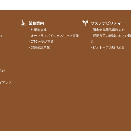
業務案内
サステナビリティ
外用剤事業
岡山大鵬薬品環境方針
つ
オーソライズドジェネリック事業
環境負荷の低減に向けた
OTC医薬品事業
み
製造受託事業
ビオトープの取り組み
方針
イアンス