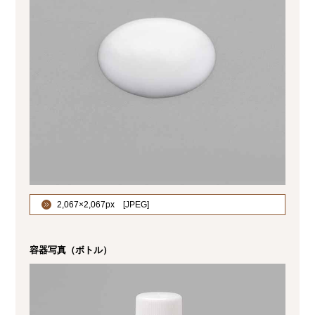
2,067×2,067px [
]
容器写真（ボトル）