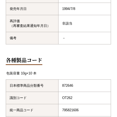
発売年月日
1994/7/8
再評価
非該当
（再審査結果通知年月日）
備考
－
各種製品コード
包装容量
10g×10 本
日本標準商品分類番号
872646
識別コード
OT262
統一商品コード
795821606