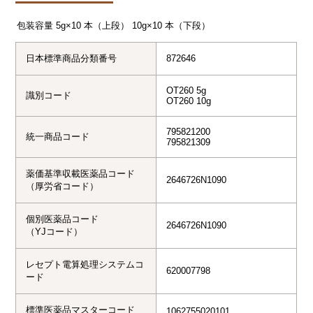
包装容量
5g×10 本（上段） 10g×10 本（下段）
日本標準商品分類番号
872646
OT260 5g

識別コード
OT260 10g
795821200

統一商品コード
795821309
薬価基準収載医薬品コード
2646726N1090
（厚労省コード）
個別医薬品コード
2646726N1090
（YJコード）
レセプト電算処理システムコ
620007798
ード
標準医薬品マスターコード
1062755020101
