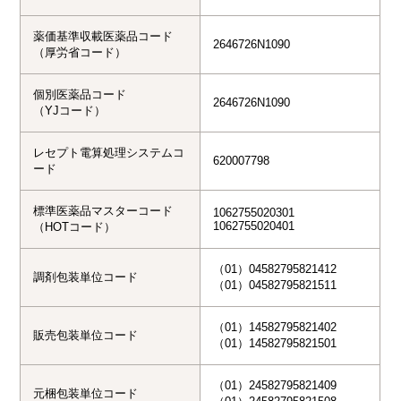
薬価基準収載医薬品コード
2646726N1090
（厚労省コード）
個別医薬品コード
2646726N1090
（YJコード）
レセプト電算処理システムコ
620007798
ード
標準医薬品マスターコード
1062755020301

1062755020401
（HOTコード）
（01）04582795821412

調剤包装単位コード
（01）04582795821511
（01）14582795821402

販売包装単位コード
（01）14582795821501
（01）24582795821409

元梱包装単位コード