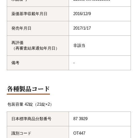
薬価基準収載年月日
2016/12/9
発売年月日
2017/1/17
再評価
非該当
（再審査結果通知年月日）
備考
-
各種製品コード
包装容量
42錠（21錠×2）
日本標準商品分類番号
87 3929
識別コード
OT447