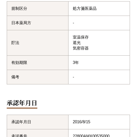
規制区分
処方箋医薬品
日本薬局方
-
室温保存

貯法
遮光

気密容器
有効期限
3年
備考
-
承認年月日
承認年月日
2016/8/15
承認番号
22800AMX00535000